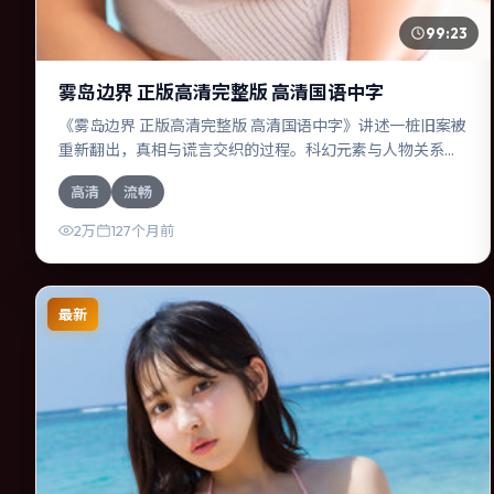
99:23
雾岛边界 正版高清完整版 高清国语中字
《雾岛边界 正版高清完整版 高清国语中字》讲述一桩旧案被
重新翻出，真相与谎言交织的过程。科幻元素与人物关系相
互咬合，张译、赞达亚的对手戏尤为出彩。导演陈思诚善于
高清
流畅
在长镜头中积蓄张力，本片亦在加拿大实地取景，增强真实
质感。
2万
127个月前
最新