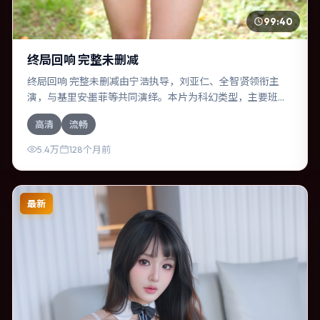
99:40
终局回响 完整未删减
终局回响 完整未删减由宁浩执导，刘亚仁、全智贤领衔主
演，与基里安·墨菲等共同演绎。本片为科幻类型，主要班底
与取景来自西班牙。一次跨国行动在暴雨夜失控，信任瞬间
高清
流畅
崩塌。影片整体气质明快，节奏紧凑，人物动机清晰，适合
喜欢强情节与细腻表演的观众。
5.4万
128个月前
最新