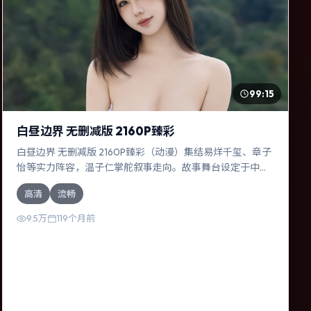
99:15
白昼边界 无删减版 2160P臻彩
白昼边界 无删减版 2160P臻彩（动漫）集结易烊千玺、章子
怡等实力阵容，温子仁掌舵叙事走向。故事舞台设定于中国
台湾，围绕一次意外选择展开连锁反应；配乐与色彩高度服
高清
流畅
务于主题，结尾留白耐人寻味。
9.5万
119个月前