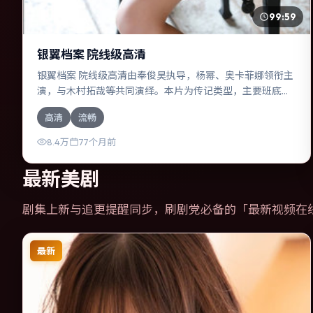
99:59
银翼档案 院线级高清
银翼档案 院线级高清由奉俊昊执导，杨幂、奥卡菲娜领衔主
演，与木村拓哉等共同演绎。本片为传记类型，主要班底与
取景来自德国。两代人的隔阂在故乡小城被慢慢缝合。影片
高清
流畅
整体气质温暖，节奏紧凑，人物动机清晰，适合喜欢强情节
与细腻表演的观众。
8.4万
77个月前
最新美剧
剧集上新与追更提醒同步，刷剧党必备的「
最新视频在
最新