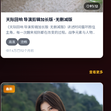
91:12
天际回响 导演剪辑加长版 · 无删减版
《天际回响 导演剪辑加长版 · 无删减版》讲述时间循环困住
主角，每一次醒来规则都在改变的过程。战争元素与人物关
系相互咬合，黄政民、奥斯卡·伊萨克的对手戏尤为出彩。导
高清
流畅
演奉俊昊善于在长镜头中积蓄张力，本片亦在韩国实地取
景，增强真实质感。
7.4万
112个月前
查看更多
最新