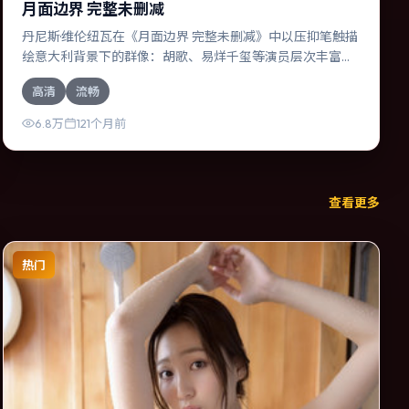
月面边界 完整未删减
丹尼斯·维伦纽瓦在《月面边界 完整未删减》中以压抑笔触描
绘意大利背景下的群像：胡歌、易烊千玺等演员层次丰富。
作为一部动漫作品，故事从日常裂缝切入，逐步推向不可逆
高清
流畅
转的结局；视听语言统一，情感落点克制有力。
6.8万
121个月前
查看更多
热门