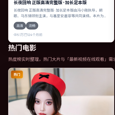
长夜回响 正版高清完整版 · 加长足本版
长夜回响 正版高清完整版 · 加长足本版由冯小刚执导，胡
歌、马东锡领衔主演，与基里安·墨菲等共同演绎。本片为战
争类型，主要班底与取景来自加拿大。失散多年的兄妹在边
高清
流畅
境小镇意外重逢。影片整体气质克制，节奏紧凑，人物动机
清晰，适合喜欢强情节与细腻表演的观众。
5.1万
124个月前
热门电影
热度榜实时整理，热门大片与「
最新视频在线观看
」需
热门