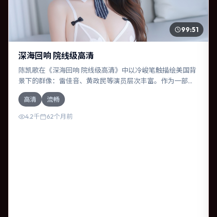
99:51
深海回响 院线级高清
陈凯歌在《深海回响 院线级高清》中以冷峻笔触描绘美国背
景下的群像：雷佳音、黄政民等演员层次丰富。作为一部惊
悚作品，故事从日常裂缝切入，逐步推向不可逆转的结局；
高清
流畅
视听语言统一，情感落点克制有力。
4.2千
62个月前