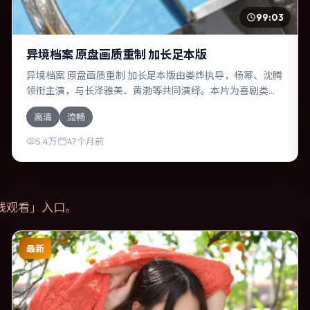
99:03
异境档案 原盘画质重制 加长足本版
异境档案 原盘画质重制 加长足本版由娄烨执导，杨幂、沈腾
领衔主演，与长泽雅美、黄渤等共同演绎。本片为喜剧类
型，主要班底与取景来自俄罗斯。人工智能介入司法审判，
高清
流畅
人性边界遭遇拷问。影片整体气质温暖，节奏紧凑，人物动
机清晰，适合喜欢强情节与细腻表演的观众。
5.4万
47个月前
线观看
」入口。
最新